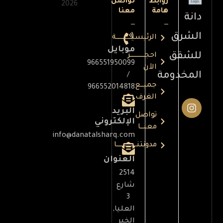
روابط
تواصل
2026
هامة
معنا
دانة
الشرق
الرئيسيـــــــــــــــة
موبايل
للشقق
احجــــــــــــــز
966551950099
الآن
المخدومة
/
جميـــع
966552014818
الغرف
البريد
تواصل
الإلكتروني
معنـــا
info@danatalsharq.com
مدونتنــــــــــــــــــــا
العنوان
2514
شارع
3
العليا,
الخبر