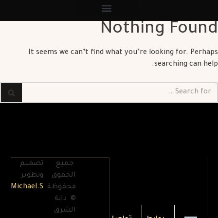
Nothing Found
It seems we can’t find what you’re looking for. Perhaps
searching can help.
جميع
تصميم
الحقوق
وتطوير
محفوظة
Michael.S
© دانة
الشرق