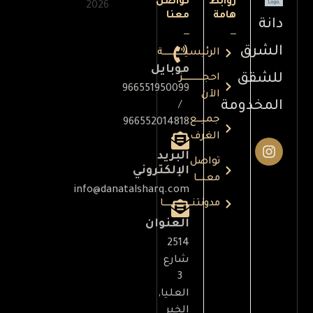
روابط
تواصل
2026
هامة
معنا
دانة
الشرق
الرئيسيـــــــــــــــة
موبايل
للشقق
احجــــــــــــــز
966551950099
الآن
المخدومة
/
جميـــع
966552014818
الغرف
البريد
تواصل
الإلكتروني
معنـــا
info@danatalsharq.com
مدونتنــــــــــــــــــــا
العنوان
2514
شارع
3
العليا,
الخبر