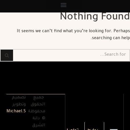
Nothing Found
It seems we can’t find what you’re looking for. Perhaps
searching can help.
جميع
تصميم
الحقوق
وتطوير
محفوظة
Michael.S
© دانة
الشرق